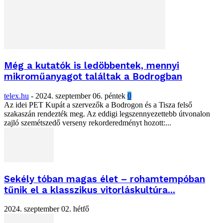
Még a kutatók is ledöbbentek, mennyi
mikroműanyagot találtak a Bodrogban
telex.hu
-
2024. szeptember 06. péntek
0
Az idei PET Kupát a szervezők a Bodrogon és a Tisza felső
szakaszán rendezték meg. Az eddigi legszennyezettebb útvonalon
zajló szemétszedő verseny rekorderedményt hozott:...
Sekély tóban magas élet – rohamtempóban
tűnik el a klasszikus vitorláskultúra...
2024. szeptember 02. hétfő