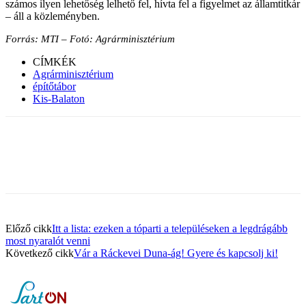
számos ilyen lehetőség lelhető fel, hívta fel a figyelmet az államtitkár
– áll a közleményben.
Forrás: MTI – Fotó: Agrárminisztérium
CÍMKÉK
Agrárminisztérium
építőtábor
Kis-Balaton
Facebook
X
Pinterest
WhatsApp
Előző cikk
Itt a lista: ezeken a tóparti a településeken a legdrágább
most nyaralót venni
Következő cikk
Vár a Ráckevei Duna-ág! Gyere és kapcsolj ki!