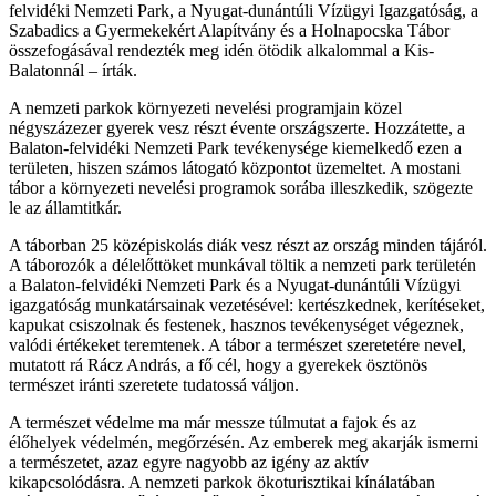
felvidéki Nemzeti Park, a Nyugat-dunántúli Vízügyi Igazgatóság, a
Szabadics a Gyermekekért Alapítvány és a Holnapocska Tábor
összefogásával rendezték meg idén ötödik alkalommal a Kis-
Balatonnál – írták.
A nemzeti parkok környezeti nevelési programjain közel
négyszázezer gyerek vesz részt évente országszerte. Hozzátette, a
Balaton-felvidéki Nemzeti Park tevékenysége kiemelkedő ezen a
területen, hiszen számos látogató központot üzemeltet. A mostani
tábor a környezeti nevelési programok sorába illeszkedik, szögezte
le az államtitkár.
A táborban 25 középiskolás diák vesz részt az ország minden tájáról.
A táborozók a délelőttöket munkával töltik a nemzeti park területén
a Balaton-felvidéki Nemzeti Park és a Nyugat-dunántúli Vízügyi
igazgatóság munkatársainak vezetésével: kertészkednek, kerítéseket,
kapukat csiszolnak és festenek, hasznos tevékenységet végeznek,
valódi értékeket teremtenek. A tábor a természet szeretetére nevel,
mutatott rá Rácz András, a fő cél, hogy a gyerekek ösztönös
természet iránti szeretete tudatossá váljon.
A természet védelme ma már messze túlmutat a fajok és az
élőhelyek védelmén, megőrzésén. Az emberek meg akarják ismerni
a természetet, azaz egyre nagyobb az igény az aktív
kikapcsolódásra. A nemzeti parkok ökoturisztikai kínálatában