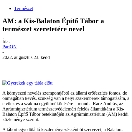
Természet
AM: a Kis-Balaton Építő Tábor a
természet szeretetére nevel
Írta:
PartON
-
2022. augusztus 23. kedd
Facebook
X
Pinterest
WhatsApp
A környezeti nevelés szempontjából az állami erőfeszítés fontos, de
önmagában kevés, szükség van a helyi szakemberek támogatására, a
civilek és a szakma együttműködésére – mondta Rácz András, az
Agrárminisztérium természetvédelemért felelős államtitkára a Kis-
Balaton Építő Tábor betekintőjén az Agrárminisztérium (AM) keddi
közleménye szerint.
A tábort egyedülálló kezdeményezésként öt szervezet, a Balaton-