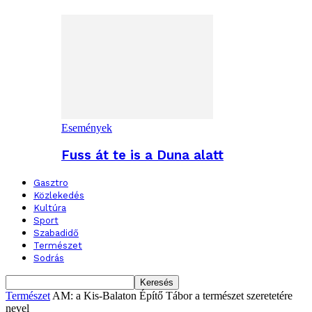
Események
Fuss át te is a Duna alatt
Gasztro
Közlekedés
Kultúra
Sport
Szabadidő
Természet
Sodrás
Természet
AM: a Kis-Balaton Építő Tábor a természet szeretetére
nevel