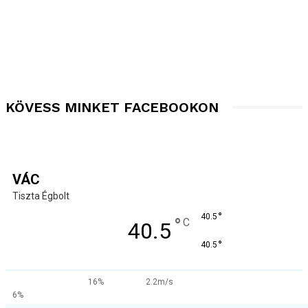
KÖVESS MINKET FACEBOOKON
VÁC
Tiszta Égbolt
°
40.5
°
C
40.5
°
40.5
16%
2.2m/s
6%