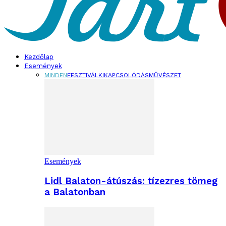
Kezdőlap
Események
MINDEN
FESZTIVÁL
KIKAPCSOLÓDÁS
MŰVÉSZET
Események
Lidl Balaton-átúszás: tízezres tömeg
a Balatonban