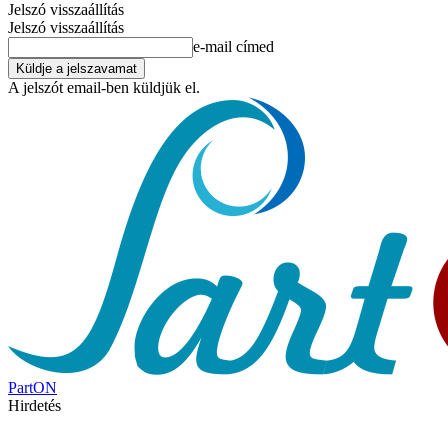
Jelszó visszaállítás
Jelszó visszaállítás
e-mail címed
A jelszót email-ben küldjük el.
PartON
Hirdetés