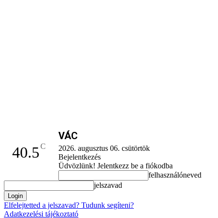
VÁC
C
40.5
2026. augusztus 06. csütörtök
Bejelentkezés
Üdvözlünk! Jelentkezz be a fiókodba
felhasználóneved
jelszavad
Elfelejtetted a jelszavad? Tudunk segíteni?
Adatkezelési tájékoztató