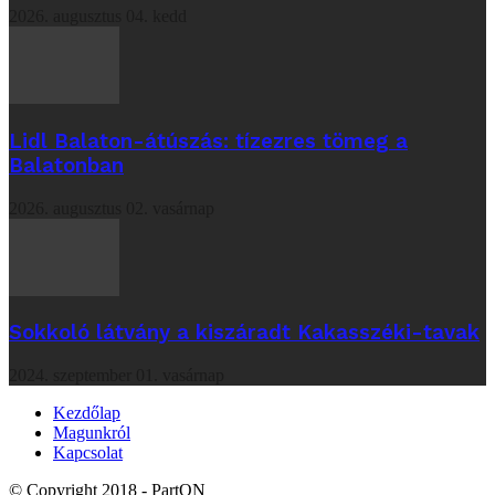
2026. augusztus 04. kedd
Lidl Balaton-átúszás: tízezres tömeg a
Balatonban
2026. augusztus 02. vasárnap
Sokkoló látvány a kiszáradt Kakasszéki-tavak
2024. szeptember 01. vasárnap
Kezdőlap
Magunkról
Kapcsolat
© Copyright 2018 - PartON