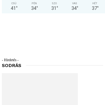
CSÜ
PÉN
SZO
VAS
HÉT
41
°
34
°
31
°
34
°
37
°
- Hirdetés -
SODRÁS