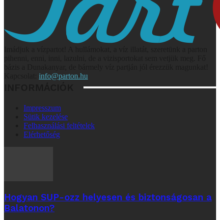
Imádjuk a vízpartot! A hullámokat, a víz illatát, szeretünk a parton
pihenni, enni, inni, lazulni, de a vizisportokat sem vetjük meg. Fő
bázis a Dunakanyar, de bármely víz partján jól érezzük magunkat!
Kapcsolat:
info@parton.hu
INFORMÁCIÓK
Impresszum
Sütik kezelése
Felhasználási feltételek
Elérhetőség
Hogyan SUP-ozz helyesen és biztonságosan a
Balatonon?