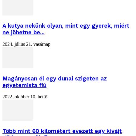
A kutya nekünk olyan, mint egy gyerek, miért
ne jöhetne be...
2024. július 21. vasárnap
Magányosan él egy dunai szigeten az
egyetemista fiú
2022. október 10. hétfő
Több mint 60 kilométert evezett egy kivájt