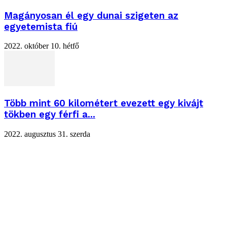
Magányosan él egy dunai szigeten az
egyetemista fiú
2022. október 10. hétfő
Több mint 60 kilométert evezett egy kivájt
tökben egy férfi a...
2022. augusztus 31. szerda