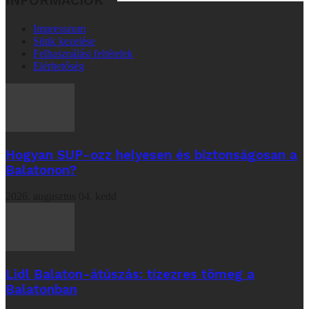
Impresszum
Sütik kezelése
Felhasználási feltételek
Elérhetőség
Hogyan SUP-ozz helyesen és biztonságosan a
Balatonon?
2026. augusztus 04. kedd
Lidl Balaton-átúszás: tízezres tömeg a
Balatonban