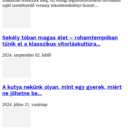
szakaszán rendezték meg. Az eddigi legszennyezettebb útvonalon
zajló szemétszedő verseny rekorderedményt hozott:...
Sekély tóban magas élet – rohamtempóban
tűnik el a klasszikus vitorláskultúra...
2024. szeptember 02. hétfő
A kutya nekünk olyan, mint egy gyerek, miért
ne jöhetne be...
2024. július 21. vasárnap