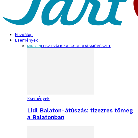
Kezdőlap
Események
MINDEN
FESZTIVÁL
KIKAPCSOLÓDÁS
MŰVÉSZET
Események
Lidl Balaton-átúszás: tízezres tömeg
a Balatonban