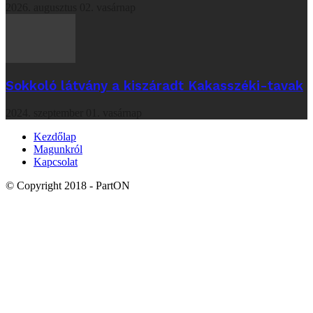
2026. augusztus 02. vasárnap
Sokkoló látvány a kiszáradt Kakasszéki-tavak
2024. szeptember 01. vasárnap
Kezdőlap
Magunkról
Kapcsolat
© Copyright 2018 - PartON