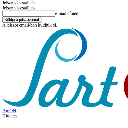
Jelszó visszaállítás
Jelszó visszaállítás
e-mail címed
A jelszót email-ben küldjük el.
PartON
Hirdetés