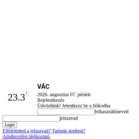
VÁC
C
23.3
2026. augusztus 07. péntek
Bejelentkezés
Üdvözlünk! Jelentkezz be a fiókodba
felhasználóneved
jelszavad
Elfelejtetted a jelszavad? Tudunk segíteni?
Adatkezelési tájékoztató