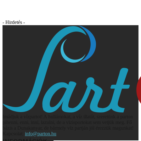
- Hirdetés -
Imádjuk a vízpartot! A hullámokat, a víz illatát, szeretünk a parton
pihenni, enni, inni, lazulni, de a vizisportokat sem vetjük meg. Fő
bázis a Dunakanyar, de bármely víz partján jól érezzük magunkat!
Kapcsolat:
info@parton.hu
INFORMÁCIÓK