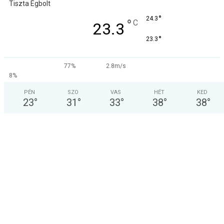
Tiszta Égbolt
°
24.3
°
C
23.3
°
23.3
77%
2.8m/s
8%
PÉN
SZO
VAS
HÉT
KED
23
°
31
°
33
°
38
°
38
°