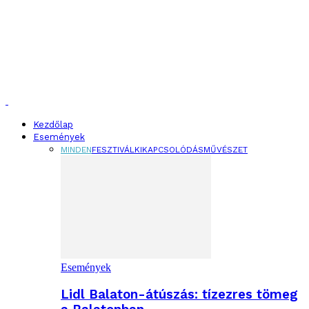
Kezdőlap
Események
MINDEN
FESZTIVÁL
KIKAPCSOLÓDÁS
MŰVÉSZET
Események
Lidl Balaton-átúszás: tízezres tömeg