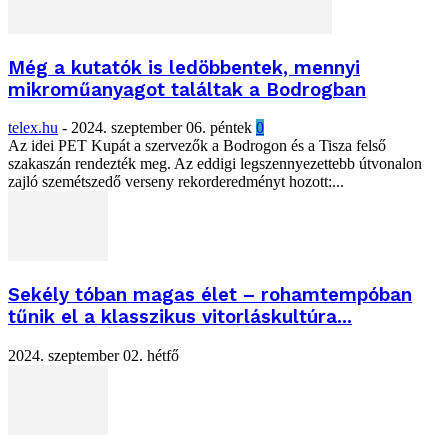
Még a kutatók is ledöbbentek, mennyi
mikroműanyagot találtak a Bodrogban
telex.hu
-
2024. szeptember 06. péntek
0
Az idei PET Kupát a szervezők a Bodrogon és a Tisza felső
szakaszán rendezték meg. Az eddigi legszennyezettebb útvonalon
zajló szemétszedő verseny rekorderedményt hozott:...
Sekély tóban magas élet – rohamtempóban
tűnik el a klasszikus vitorláskultúra...
2024. szeptember 02. hétfő