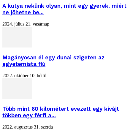
A kutya nekünk olyan, mint egy gyerek, miért
ne jöhetne be...
2024. július 21. vasárnap
Magányosan él egy dunai szigeten az
egyetemista fiú
2022. október 10. hétfő
Több mint 60 kilométert evezett egy kivájt
tökben egy férfi a...
2022. augusztus 31. szerda