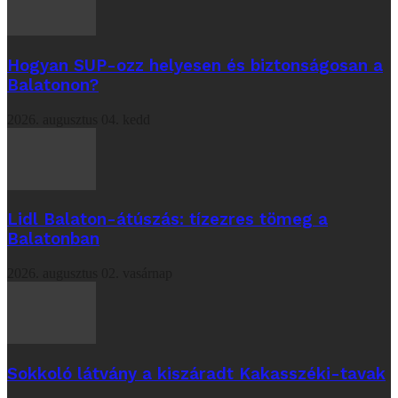
Hogyan SUP-ozz helyesen és biztonságosan a
Balatonon?
2026. augusztus 04. kedd
Lidl Balaton-átúszás: tízezres tömeg a
Balatonban
2026. augusztus 02. vasárnap
Sokkoló látvány a kiszáradt Kakasszéki-tavak