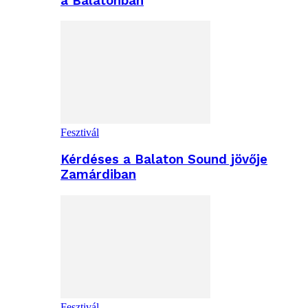
a Balatonban
Fesztivál
Kérdéses a Balaton Sound jövője
Zamárdiban
Fesztivál