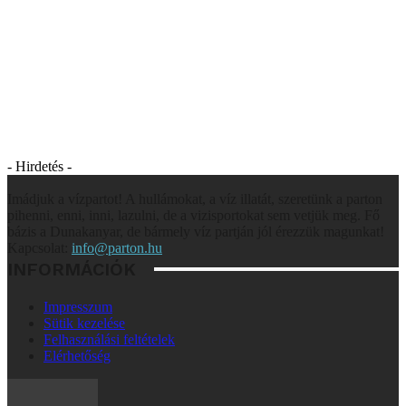
- Hirdetés -
Imádjuk a vízpartot! A hullámokat, a víz illatát, szeretünk a parton
pihenni, enni, inni, lazulni, de a vizisportokat sem vetjük meg. Fő
bázis a Dunakanyar, de bármely víz partján jól érezzük magunkat!
Kapcsolat:
info@parton.hu
INFORMÁCIÓK
Impresszum
Sütik kezelése
Felhasználási feltételek
Elérhetőség