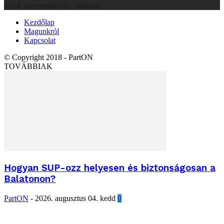
2024. szeptember 01. vasárnap
Kezdőlap
Magunkról
Kapcsolat
© Copyright 2018 - PartON
TOVÁBBIAK
Hogyan SUP-ozz helyesen és biztonságosan a
Balatonon?
PartON
-
2026. augusztus 04. kedd
0