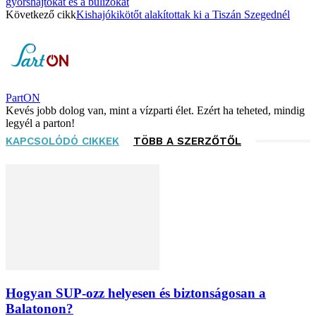
gyorshajtókat és a bulizókat
Következő cikk
Kishajókikötőt alakítottak ki a Tiszán Szegednél
PartON
Kevés jobb dolog van, mint a vízparti élet. Ezért ha teheted, mindig
legyél a parton!
KAPCSOLÓDÓ CIKKEK
TÖBB A SZERZŐTŐL
Hogyan SUP-ozz helyesen és biztonságosan a
Balatonon?