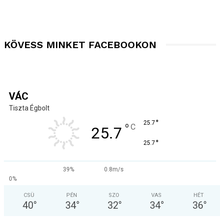
KÖVESS MINKET FACEBOOKON
VÁC
Tiszta Égbolt
°
25.7
°
C
25.7
°
25.7
39%
0.8m/s
0%
CSÜ
PÉN
SZO
VAS
HÉT
40
°
34
°
32
°
34
°
36
°