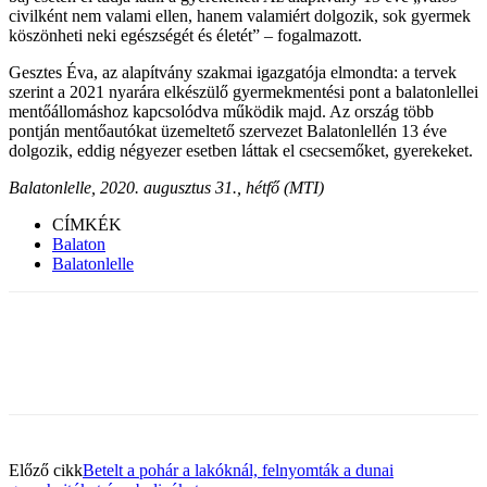
civilként nem valami ellen, hanem valamiért dolgozik, sok gyermek
köszönheti neki egészségét és életét” – fogalmazott.
Gesztes Éva, az alapítvány szakmai igazgatója elmondta: a tervek
szerint a 2021 nyarára elkészülő gyermekmentési pont a balatonlellei
mentőállomáshoz kapcsolódva működik majd. Az ország több
pontján mentőautókat üzemeltető szervezet Balatonlellén 13 éve
dolgozik, eddig négyezer esetben láttak el csecsemőket, gyerekeket.
Balatonlelle, 2020. augusztus 31., hétfő (MTI)
CÍMKÉK
Balaton
Balatonlelle
Facebook
X
Pinterest
WhatsApp
Előző cikk
Betelt a pohár a lakóknál, felnyomták a dunai