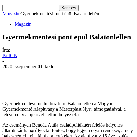
Magazin
Gyermekmentési pont épül Balatonlellén
Magazin
Gyermekmentési pont épül Balatonlellén
Írta:
PartON
-
2020. szeptember 01. kedd
Facebook
X
Pinterest
WhatsApp
Gyermekmentési pontot hoz létre Balatonlellén a Magyar
Gyermekmentő Alapítvány a Masterplast Nyrt. támogatásával, a
létesítmény alapkövét hétfőn helyezték el.
Az eseményen Beneda Attila családpolitikáért felelős helyettes
államtitkár hangsúlyozta: fontos, hogy legyen olyan rendszer, amely
baj esetén el tudja látni a gyerekeket. Az alapítvány 15 éve „valós