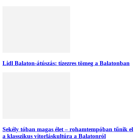
Lidl Balaton-átúszás: tízezres tömeg a Balatonban
Sekély tóban magas élet – rohamtempóban tűnik el
a klasszikus vitorláskultúra a Balatonról