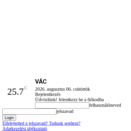
VÁC
C
25.7
2026. augusztus 06. csütörtök
Bejelentkezés
Üdvözlünk! Jelentkezz be a fiókodba
felhasználóneved
jelszavad
Elfelejtetted a jelszavad? Tudunk segíteni?
Adatkezelési tájékoztató