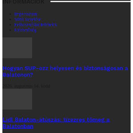
INFORMÁCIÓK
Impresszum
Sütik kezelése
Felhasználási feltételek
Elérhetőség
Hogyan SUP-ozz helyesen és biztonságosan a
Balatonon?
2026. augusztus 04. kedd
Lidl Balaton-átúszás: tízezres tömeg a
Balatonban