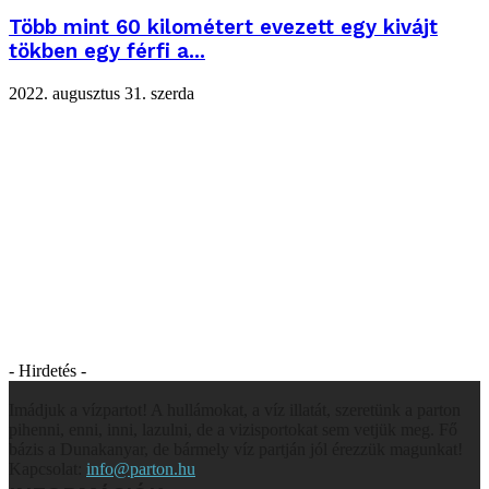
Több mint 60 kilométert evezett egy kivájt
tökben egy férfi a...
2022. augusztus 31. szerda
- Hirdetés -
Imádjuk a vízpartot! A hullámokat, a víz illatát, szeretünk a parton
pihenni, enni, inni, lazulni, de a vizisportokat sem vetjük meg. Fő
bázis a Dunakanyar, de bármely víz partján jól érezzük magunkat!
Kapcsolat:
info@parton.hu