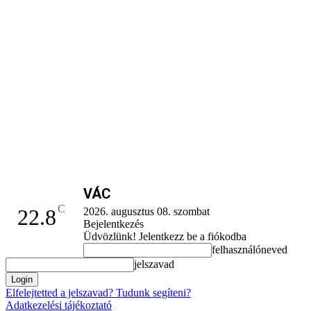
VÁC
C
22.8
2026. augusztus 08. szombat
Bejelentkezés
Üdvözlünk! Jelentkezz be a fiókodba
felhasználóneved
jelszavad
Elfelejtetted a jelszavad? Tudunk segíteni?
Adatkezelési tájékoztató