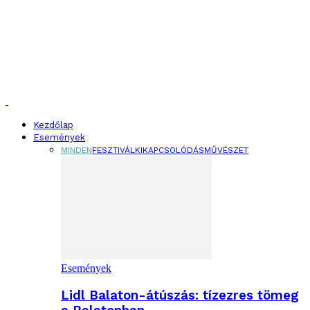
Kezdőlap
Események
MINDEN
FESZTIVÁL
KIKAPCSOLÓDÁS
MŰVÉSZET
Események
Lidl Balaton-átúszás: tízezres tömeg