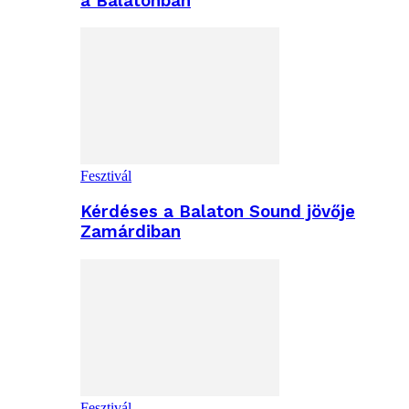
a Balatonban
Fesztivál
Kérdéses a Balaton Sound jövője
Zamárdiban
Fesztivál