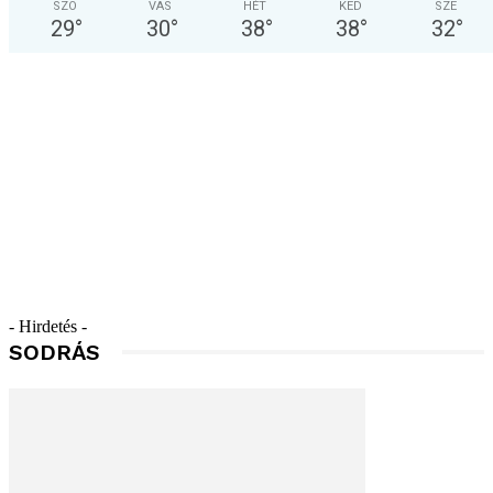
SZO
VAS
HÉT
KED
SZE
29
°
30
°
38
°
38
°
32
°
- Hirdetés -
SODRÁS