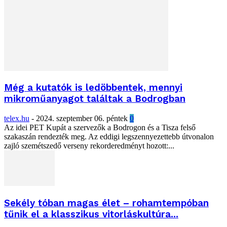
Még a kutatók is ledöbbentek, mennyi
mikroműanyagot találtak a Bodrogban
telex.hu
-
2024. szeptember 06. péntek
0
Az idei PET Kupát a szervezők a Bodrogon és a Tisza felső
szakaszán rendezték meg. Az eddigi legszennyezettebb útvonalon
zajló szemétszedő verseny rekorderedményt hozott:...
Sekély tóban magas élet – rohamtempóban
tűnik el a klasszikus vitorláskultúra...