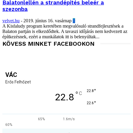
Balatonlellén a strandépítés beleér a
szezonba
velvet.hu
-
2019. június 16. vasárnap
0
A Kisfaludy program keretében megvalósuló strandfejlesztések a
Balaton partján is elkezdődtek. A tavaszi időjárás nem kedvezett az
építkezésnek, ezért a munkálatok itt is belenyúltak...
KÖVESS MINKET FACEBOOKON
VÁC
Erős Felhőzet
°
22.8
°
C
22.8
°
22.6
65%
1.6m/s
60%