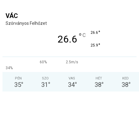
VÁC
Szórványos Felhőzet
°
26.6
°
C
26.6
°
25.9
60%
2.5m/s
34%
PÉN
SZO
VAS
HÉT
KED
35
°
31
°
34
°
38
°
38
°