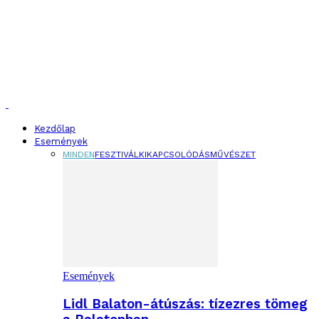
Kezdőlap
Események
MINDEN
FESZTIVÁL
KIKAPCSOLÓDÁS
MŰVÉSZET
Események
Lidl Balaton-átúszás: tízezres tömeg