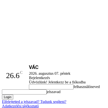
VÁC
C
26.6
2026. augusztus 07. péntek
Bejelentkezés
Üdvözlünk! Jelentkezz be a fiókodba
felhasználóneved
jelszavad
Elfelejtetted a jelszavad? Tudunk segíteni?
Adatkezelési tájékoztató