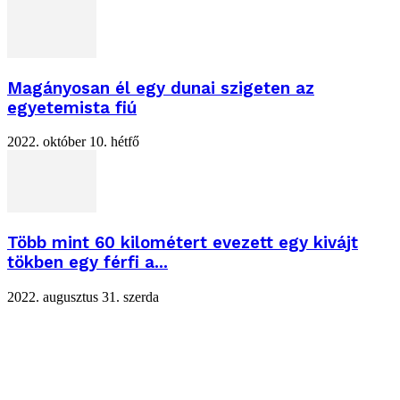
Magányosan él egy dunai szigeten az
egyetemista fiú
2022. október 10. hétfő
Több mint 60 kilométert evezett egy kivájt
tökben egy férfi a...
2022. augusztus 31. szerda