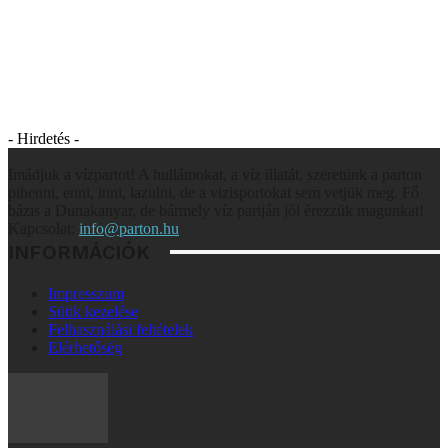
- Hirdetés -
Imádjuk a vízpartot! A hullámokat, a víz illatát, szeretünk a parton
pihenni, enni, inni, lazulni, de a vizisportokat sem vetjük meg. Fő
bázis a Dunakanyar, de bármely víz partján jól érezzük magunkat!
Kapcsolat:
info@parton.hu
INFORMÁCIÓK
Impresszum
Sütik kezelése
Felhasználási feltételek
Elérhetőség