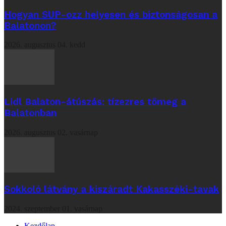
Hogyan SUP-ozz helyesen és biztonságosan a
Balatonon?
2026. augusztus 04. kedd
Lidl Balaton-átúszás: tízezres tömeg a
Balatonban
2026. augusztus 02. vasárnap
Sokkoló látvány a kiszáradt Kakasszéki-tavak
2024. szeptember 01. vasárnap
Kezdőlap