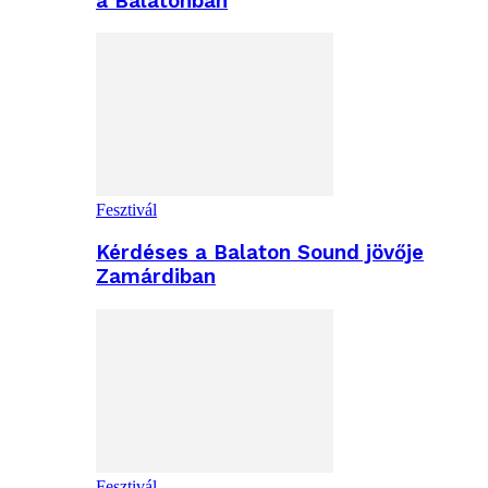
a Balatonban
Fesztivál
Kérdéses a Balaton Sound jövője
Zamárdiban
Fesztivál