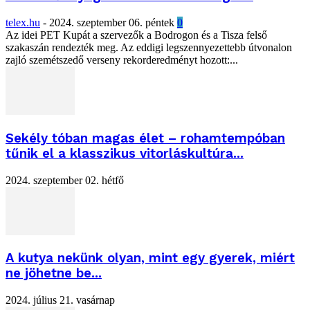
telex.hu
-
2024. szeptember 06. péntek
0
Az idei PET Kupát a szervezők a Bodrogon és a Tisza felső
szakaszán rendezték meg. Az eddigi legszennyezettebb útvonalon
zajló szemétszedő verseny rekorderedményt hozott:...
Sekély tóban magas élet – rohamtempóban
tűnik el a klasszikus vitorláskultúra...
2024. szeptember 02. hétfő
A kutya nekünk olyan, mint egy gyerek, miért
ne jöhetne be...
2024. július 21. vasárnap