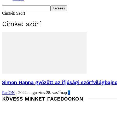
Címkék
Szörf
Címke: szörf
Simon Hanna győzött az ifjúsági szörfvilágbaj
PartON
-
2022. augusztus 28. vasárnap
0
KÖVESS MINKET FACEBOOKON