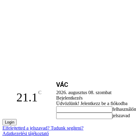
VÁC
C
2026. augusztus 08. szombat
21.1
Bejelentkezés
Üdvözlünk! Jelentkezz be a fiókodba
felhasználó
jelszavad
Elfelejtetted a jelszavad? Tudunk segíteni?
Adatkezelési tájékoztató