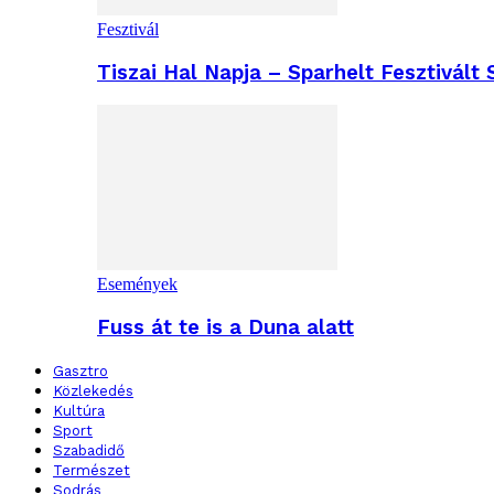
Fesztivál
Tiszai Hal Napja – Sparhelt Fesztivált
Események
Fuss át te is a Duna alatt
Gasztro
Közlekedés
Kultúra
Sport
Szabadidő
Természet
Sodrás