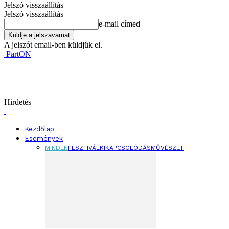
Jelszó visszaállítás
Jelszó visszaállítás
e-mail címed
A jelszót email-ben küldjük el.
PartON
Hirdetés
Kezdőlap
Események
MINDEN
FESZTIVÁL
KIKAPCSOLÓDÁS
MŰVÉSZET