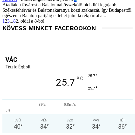
Átadták a fővárost a Balatonnal összekötő bicikliút legújabb,
Székesfehérvár és Balatonakarattya közti szakaszát, így Budapesttől
egészen a Balaton partjáig el lehet jutni kerékpárral a...
1
2
3
...
8
2. oldal a 8-ból
KÖVESS MINKET FACEBOOKON
VÁC
Tiszta Égbolt
°
25.7
°
C
25.7
°
25.7
39%
0.8m/s
0%
CSÜ
PÉN
SZO
VAS
HÉT
40
°
34
°
32
°
34
°
36
°