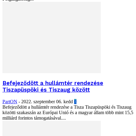
Befejeződött a hullámtér rendezése
Tiszapüspöki és Tiszaug között
PartON
-
2022. szeptember 06. kedd
0
Befejeződött a hullámtér rendezése a Tisza Tiszapüspöki és Tiszaug
közötti szakaszán az Európai Unió és a magyar állam több mint 15,5
milliárd forintos támogatásával....