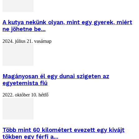
A kutya nekünk olyan, mint egy gyerek, miért
ne jöhetne be...
2024. július 21. vasárnap
Magányosan él egy dunai szigeten az
egyetemista fiú
2022. október 10. hétfő
Több mint 60 kilométert evezett egy kivájt
tökben egy férfi a...