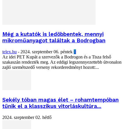
Még a kutatók is ledöbbentek, mennyi
mikroműanyagot találtak a Bodrogban
telex.hu
-
2024. szeptember 06. péntek
0
Az idei PET Kupát a szervezők a Bodrogon és a Tisza felső
szakaszán rendezték meg. Az eddigi legszennyezettebb útvonalon
zajló szemétszedő verseny rekorderedményt hozott:...
Sekély tóban magas élet – rohamtempóban
tűnik el a klasszikus vitorláskultúra...
2024. szeptember 02. hétfő