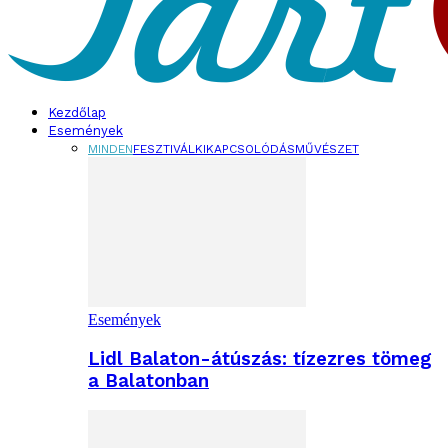
Kezdőlap
Események
MINDEN
FESZTIVÁL
KIKAPCSOLÓDÁS
MŰVÉSZET
Események
Lidl Balaton-átúszás: tízezres tömeg
a Balatonban