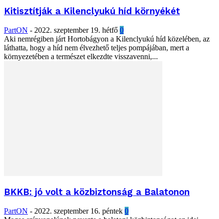
Kitisztítják a Kilenclyukú híd környékét
PartON
-
2022. szeptember 19. hétfő
0
Aki nemrégiben járt Hortobágyon a Kilenclyukú híd közelében, az
láthatta, hogy a híd nem élvezhető teljes pompájában, mert a
környezetében a természet elkezdte visszavenni,...
BKKB: jó volt a közbiztonság a Balatonon
PartON
-
2022. szeptember 16. péntek
0