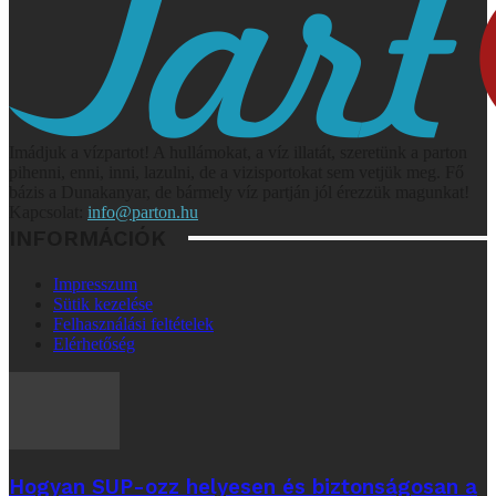
Imádjuk a vízpartot! A hullámokat, a víz illatát, szeretünk a parton
pihenni, enni, inni, lazulni, de a vizisportokat sem vetjük meg. Fő
bázis a Dunakanyar, de bármely víz partján jól érezzük magunkat!
Kapcsolat:
info@parton.hu
INFORMÁCIÓK
Impresszum
Sütik kezelése
Felhasználási feltételek
Elérhetőség
Hogyan SUP-ozz helyesen és biztonságosan a