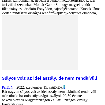
Magas színvonalúnak nevezte a balatoni közbiztonságot az idei
turisztikai szezonban Molnár Gábor Somogy megyei rendőr-
főkapitány csütörtökön Fonyódon, sajtótájékoztatón. Kuczik János
Zoltán rendészeti országos rendőrfőkapitány-helyettes elmondta,...
Súlyos volt az idei aszály, de nem rendkívüli
PartON
-
2022. szeptember 15. csütörtök
0
Bár nagyon súlyos volt az idei aszály, nem tekinthető rendkívüli
méretűnek: hasonló súlyosságú aszályok 20-50 évente
bekövetkeznek Magyarországon - áll az Országos Vízügyi
Főigazgatóság...