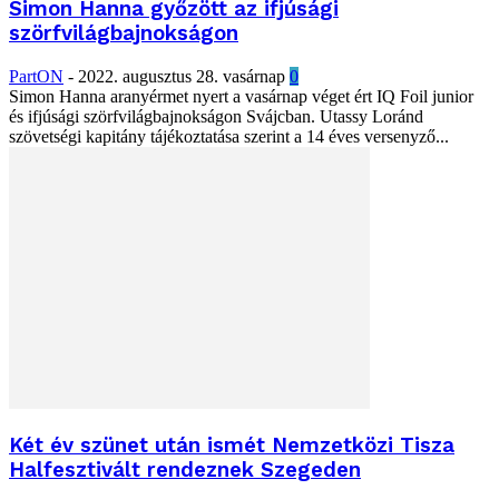
Simon Hanna győzött az ifjúsági
szörfvilágbajnokságon
PartON
-
2022. augusztus 28. vasárnap
0
Simon Hanna aranyérmet nyert a vasárnap véget ért IQ Foil junior
és ifjúsági szörfvilágbajnokságon Svájcban. Utassy Loránd
szövetségi kapitány tájékoztatása szerint a 14 éves versenyző...
Két év szünet után ismét Nemzetközi Tisza
Halfesztivált rendeznek Szegeden