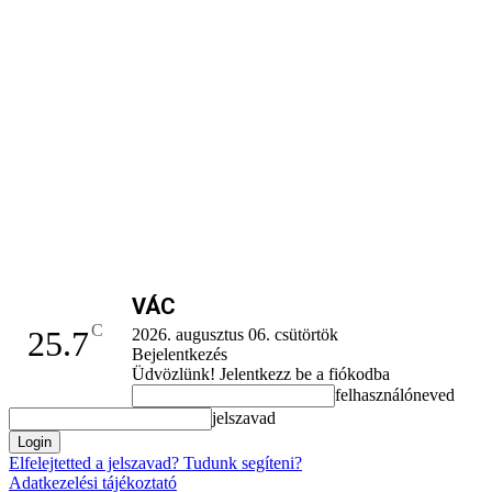
VÁC
C
25.7
2026. augusztus 06. csütörtök
Bejelentkezés
Üdvözlünk! Jelentkezz be a fiókodba
felhasználóneved
jelszavad
Elfelejtetted a jelszavad? Tudunk segíteni?
Adatkezelési tájékoztató