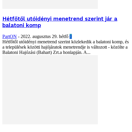
Hétfőtől utóidényi menetrend szerint jár a
balatoni komp
PartON
-
2022. augusztus 29. hétfő
0
Hétfőtől utóidényi menetrend szerint közlekedik a balatoni komp, és
a települések közötti hajójáratok menetrendje is változott - közölte a
Balatoni Hajózási (Bahart) Zrt.a honlapján. A...