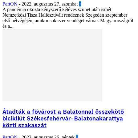
PartON
-
2022. augusztus 27. szombat
0
A pandémia okozta kényszerű kétéves szünet után ismét
Nemzetközi Tisza Halfesztivált rendeznek Szegeden szeptember
első hétvégéjén, amikor sok ezer vendéget várnak Magyarországról
és a...
Átadták a fővárost a Balatonnal összekötő
bicikliút Székesfehérvár-Balatonakarattya
közti szakaszát
PartON
-
2022. augusztus 26. péntek
0