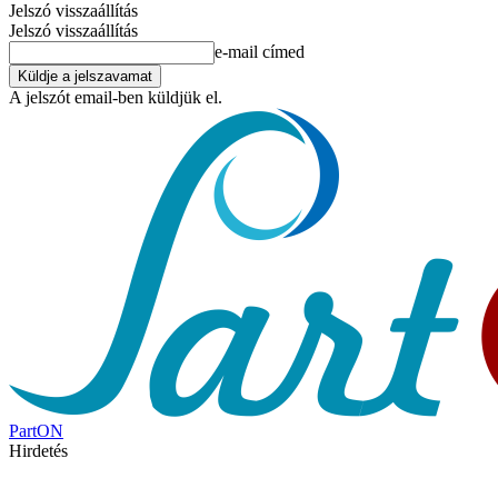
Jelszó visszaállítás
Jelszó visszaállítás
e-mail címed
A jelszót email-ben küldjük el.
PartON
Hirdetés