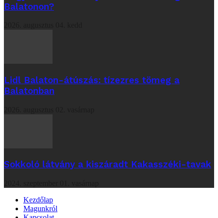
Balatonon?
2026. augusztus 04. kedd
Lidl Balaton-átúszás: tízezres tömeg a
Balatonban
2026. augusztus 02. vasárnap
Sokkoló látvány a kiszáradt Kakasszéki-tavak
2024. szeptember 01. vasárnap
Kezdőlap
Magunkról
Kapcsolat